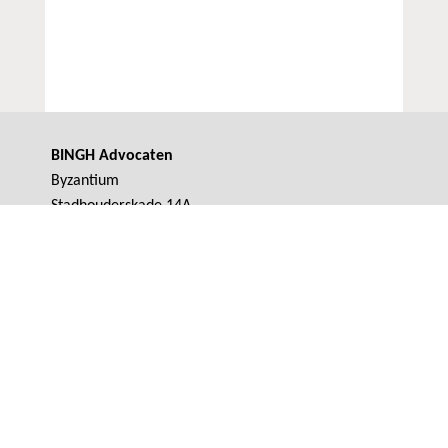
BINGH Advocaten
Byzantium
Stadhouderskade 14A
1054 ES Amsterdam
+31 (0)20 753 2900
+31 (0)20 753 2901
info@bingh.com
www.bingh.com
© 2009 - 2026 BINGH Advocaten |
Algemene voorwaarden