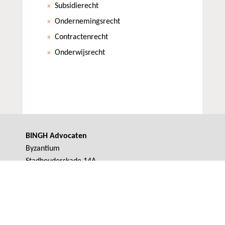
Subsidierecht
Ondernemingsrecht
Contractenrecht
Onderwijsrecht
BINGH Advocaten
Byzantium
Stadhouderskade 14A
1054 ES Amsterdam
+31 (0)20 753 2900
+31 (0)20 753 2901