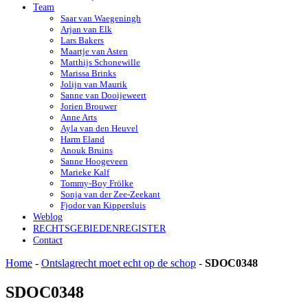
Team
Saar van Waegeningh
Arjan van Elk
Lars Bakers
Maartje van Asten
Matthijs Schonewille
Marissa Brinks
Jolijn van Maurik
Sanne van Dooijeweert
Jorien Brouwer
Anne Arts
Ayla van den Heuvel
Harm Eland
Anouk Bruins
Sanne Hoogeveen
Marieke Kalf
Tommy-Boy Frölke
Sonja van der Zee-Zeekant
Fjodor van Kippersluis
Weblog
RECHTSGEBIEDENREGISTER
Contact
Home
-
Ontslagrecht moet echt op de schop
-
SDOC0348
SDOC0348