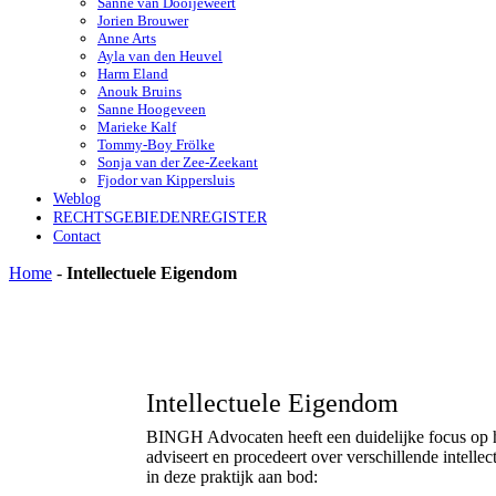
Sanne van Dooijeweert
Jorien Brouwer
Anne Arts
Ayla van den Heuvel
Harm Eland
Anouk Bruins
Sanne Hoogeveen
Marieke Kalf
Tommy-Boy Frölke
Sonja van der Zee-Zeekant
Fjodor van Kippersluis
Weblog
RECHTSGEBIEDENREGISTER
Contact
Home
-
Intellectuele Eigendom
Intellectuele Eigendom
BINGH Advocaten heeft een duidelijke focus op h
adviseert en procedeert over verschillende intel
in deze praktijk aan bod: