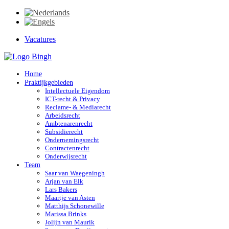
Vacatures
Home
Praktijkgebieden
Intellectuele Eigendom
ICT-recht & Privacy
Reclame- & Mediarecht
Arbeidsrecht
Ambtenarenrecht
Subsidierecht
Ondernemingsrecht
Contractenrecht
Onderwijsrecht
Team
Saar van Waegeningh
Arjan van Elk
Lars Bakers
Maartje van Asten
Matthijs Schonewille
Marissa Brinks
Jolijn van Maurik