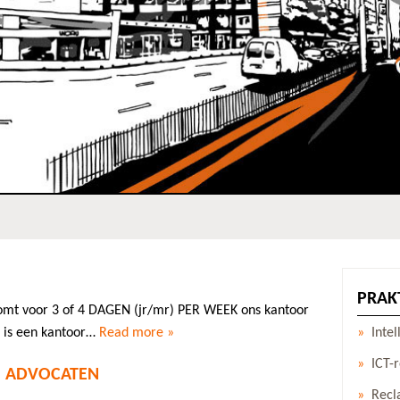
PRAK
mt voor 3 of 4 DAGEN (jr/mr) PER WEEK ons kantoor
Inte
 is een kantoor…
Read more »
ICT-
H ADVOCATEN
Recl