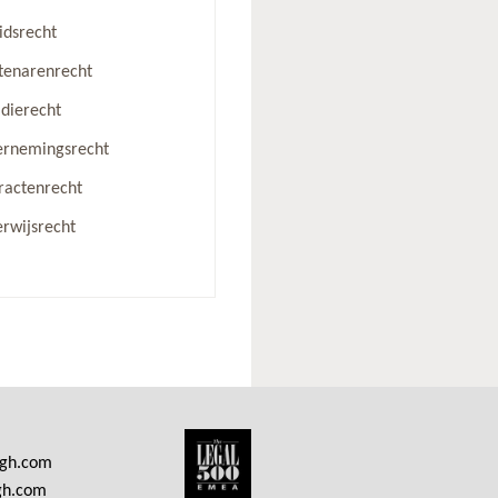
idsrecht
enarenrecht
idierecht
rnemingsrecht
ractenrecht
rwijsrecht
ngh.com
gh.com