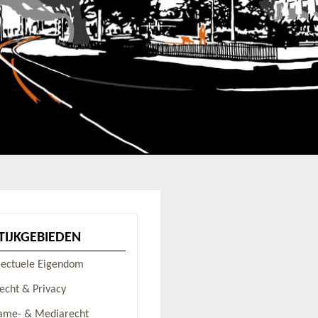
TIJKGEBIEDEN
llectuele Eigendom
recht & Privacy
ame- & Mediarecht