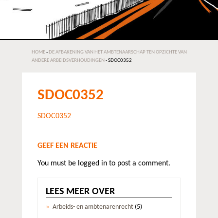
HOME
-
DE AFBAKENING VAN HET AMBTENAARSCHAP TEN OPZICHTE VAN
ANDERE ARBEIDSVERHOUDINGEN
-
SDOC0352
SDOC0352
SDOC0352
GEEF EEN REACTIE
You must be logged in to post a comment.
LEES MEER OVER
Arbeids- en ambtenarenrecht
(5)